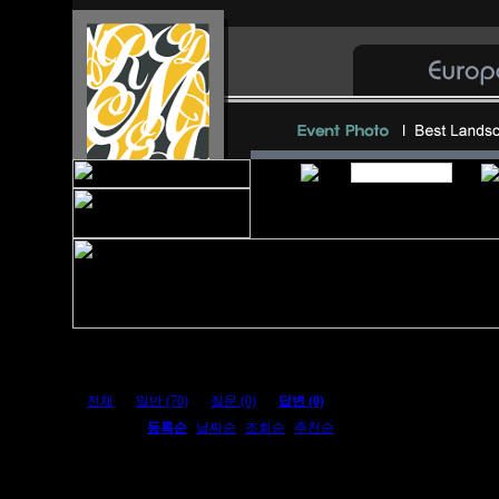
전체
ㆍ
일반 (70)
ㆍ
질문 (0)
ㆍ
답변 (0)
정렬방법:
등록순
|
날짜순
|
조회순
|
추천순