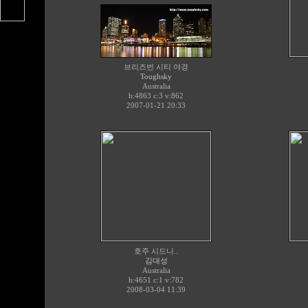
브리즈번 시티 야경
Toughsky
Australia
h:4863 c:
3
v:862
2007-01-21 20:33
호주 시드니..
김대성
Australia
h:4651 c:
1
v:782
2008-03-04 11:39