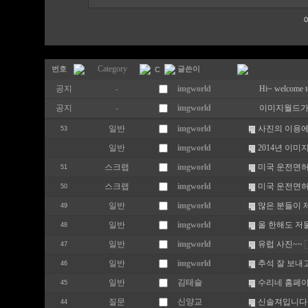
Category
번호
글쓴이
C
공지
-
imgworld
Hi~ welcome to
공지
-
imgworld
이미지월드가
일반
imgworld
사진의 이용에
53
일반
imgworld
2014년 이미지
스크랩
imgworld
미국 운전면허
51
스크랩
imgworld
미국 운전면허 필
50
일반
imgworld
많은 분들이 
49
일반
imgworld
올 한해도 저물
48
일반
imgworld
유럽 사진~~
47
일반
imgworld
추석 잘 보내고
46
일반
김태술
수리네 홈페
45
질문
신양교
신솔져입니다.
44