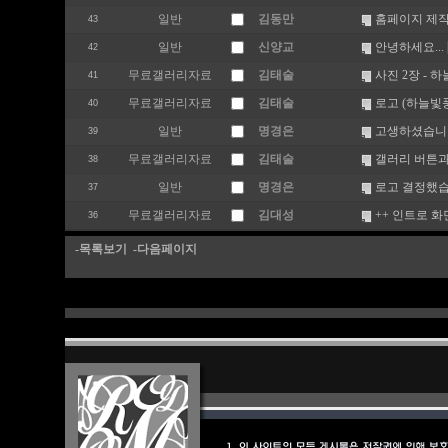
일반
김동만
홈페이지 제작
43
일반
신양교
안녕하세요...
42
무료갤러리자료
김태술
사진 2장 - 
41
무료갤러리자료
김태술
로고 (하늘빛
40
일반
명경은
고생하셨습니
39
무료갤러리자료
김태술
갤러리 버튼과
38
일반
명경은
로고 결정했습
37
무료갤러리자료
김대성
++ 인트로 화
36
-목록보기
-다음페이지