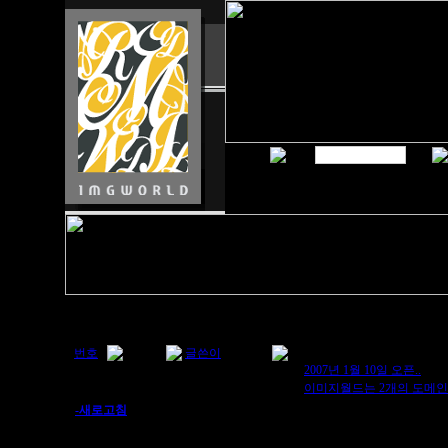
번호
Category
글쓴이
2
일반
imgworld
2007년 1월 10일 오픈..
1
일반
imgworld
이미지월드는 2개의 도메인
-새로고침